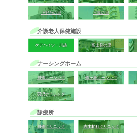
上野台の里
三園の里
介護老人保健施設
ケアハイツ・川越
富士見の里
ナーシングホーム
川鶴ナーシング
鶴ヶ島ナーシング
羽沢ナーシング
診療所
川鶴クリニック
志木柏町クリニック