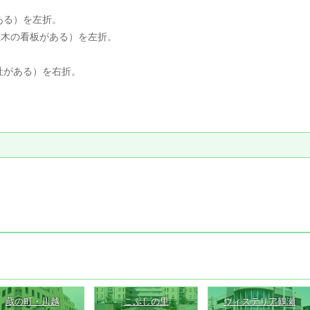
ある）を左折。
土木の看板がある）を左折。
社がある）を右折。
蔵の町・川越
こぶしの里
ウィステリア鶴瀬