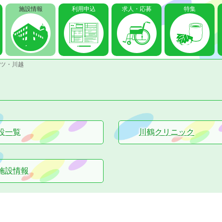
施設情報
利用申込
求人・応募
特集
ツ・川越
設一覧
川鶴クリニック
施設情報