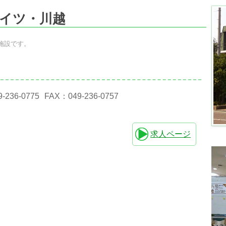
イツ・川越
施設です。
9-236-0775
FAX：049-236-0757
求人ページ