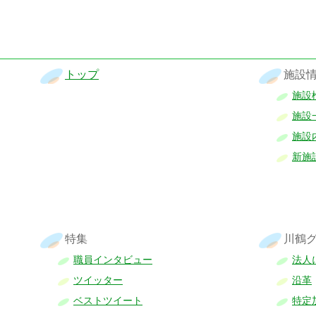
トップ
施設
施設
施設
施設
新施
特集
川鶴
職員インタビュー
法人
ツイッター
沿革
ベストツイート
特定