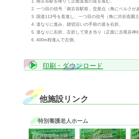
南古谷駅を降りて正面直進の道を進む。
一つ目の信号「南古谷駅前」交差点（角にベルクが
国道113号を直進し、一つ目の信号（角に渋谷造園
道なりに進み、踏切沿いの手前の道を右折。
道なりに右折、左折して突き当り（正面に古尾谷神
400m程進んで左側。
印刷・ダウンロード
他施設リンク
特別養護老人ホーム
すみれの里・川越
あやめの里