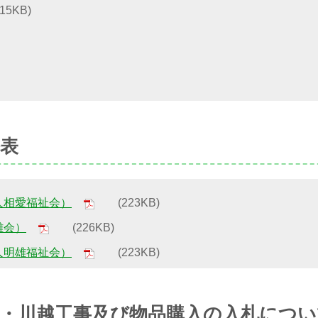
5KB)
表
人相愛福祉会）
(223KB)
雄会）
(226KB)
人明雄福祉会）
(223KB)
・川越工事及び物品購入の入札につい