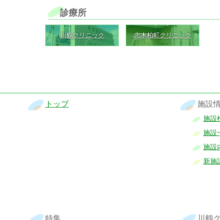
診療所
川鶴クリニック
志木柏町クリニック
トップ
施設
施設
施設
施設
新施
特集
川鶴