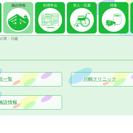
施設情報
利用申込
求人・応募
特集
の里・川越
設一覧
川鶴クリニック
施設情報