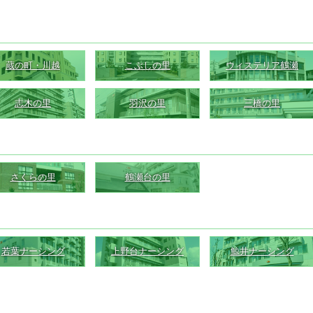
蔵の町・川越
こぶしの里
ウィステリア鶴瀬
志木の里
羽沢の里
三橋の里
さくらの里
鶴瀬台の里
若葉ナーシング
上野台ナーシング
鯨井ナーシング