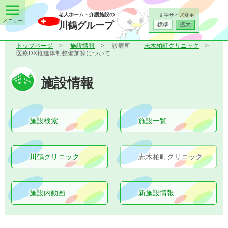
老人ホーム・介護施設の
文字サイズ変更
川鶴グループ
標準
拡大
トップページ
施設情報
診療所
志木柏町クリニック
医療DX推進体制整備加算について
施設情報
施設検索
施設一覧
川鶴クリニック
志木柏町クリニック
施設内動画
新施設情報